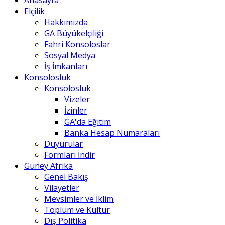
Anasayfa
Elçilik
Hakkımızda
GA Büyükelçiliği
Fahri Konsoloslar
Sosyal Medya
İş İmkanları
Konsolosluk
Konsolosluk
Vizeler
İzinler
GA'da Eğitim
Banka Hesap Numaraları
Duyurular
Formları İndir
Güney Afrika
Genel Bakış
Vilayetler
Mevsimler ve İklim
Toplum ve Kültür
Dış Politika