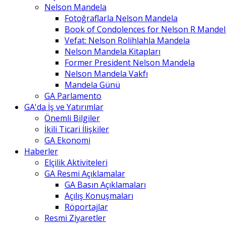
Nelson Mandela
Fotoğraflarla Nelson Mandela
Book of Condolences for Nelson R Mandel
Vefat: Nelson Rolihlahla Mandela
Nelson Mandela Kitapları
Former President Nelson Mandela
Nelson Mandela Vakfı
Mandela Günü
GA Parlamento
GA'da İş ve Yatırımlar
Önemli Bilgiler
İkili Ticari İlişkiler
GA Ekonomi
Haberler
Elçilik Aktiviteleri
GA Resmi Açıklamalar
GA Basın Açıklamaları
Açılış Konuşmaları
Röportajlar
Resmi Ziyaretler