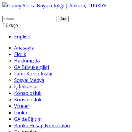
Ara
Türkçe
English
Anasayfa
Elçilik
Hakkımızda
GA Büyükelçiliği
Fahri Konsoloslar
Sosyal Medya
İş İmkanları
Konsolosluk
Konsolosluk
Vizeler
İzinler
GA'da Eğitim
Banka Hesap Numaraları