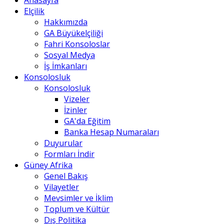
Anasayfa
Elçilik
Hakkımızda
GA Büyükelçiliği
Fahri Konsoloslar
Sosyal Medya
İş İmkanları
Konsolosluk
Konsolosluk
Vizeler
İzinler
GA'da Eğitim
Banka Hesap Numaraları
Duyurular
Formları İndir
Güney Afrika
Genel Bakış
Vilayetler
Mevsimler ve İklim
Toplum ve Kültür
Dış Politika