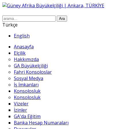
Ara
Türkçe
English
Anasayfa
Elçilik
Hakkımızda
GA Büyükelçiliği
Fahri Konsoloslar
Sosyal Medya
İş İmkanları
Konsolosluk
Konsolosluk
Vizeler
İzinler
GA'da Eğitim
Banka Hesap Numaraları