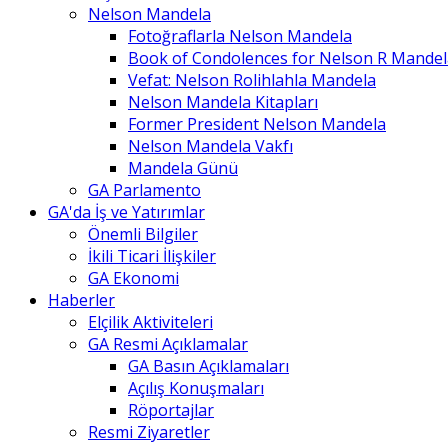
Nelson Mandela
Fotoğraflarla Nelson Mandela
Book of Condolences for Nelson R Mandel
Vefat: Nelson Rolihlahla Mandela
Nelson Mandela Kitapları
Former President Nelson Mandela
Nelson Mandela Vakfı
Mandela Günü
GA Parlamento
GA'da İş ve Yatırımlar
Önemli Bilgiler
İkili Ticari İlişkiler
GA Ekonomi
Haberler
Elçilik Aktiviteleri
GA Resmi Açıklamalar
GA Basın Açıklamaları
Açılış Konuşmaları
Röportajlar
Resmi Ziyaretler