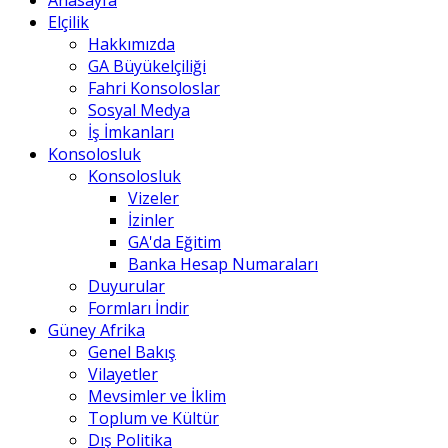
Anasayfa
Elçilik
Hakkımızda
GA Büyükelçiliği
Fahri Konsoloslar
Sosyal Medya
İş İmkanları
Konsolosluk
Konsolosluk
Vizeler
İzinler
GA'da Eğitim
Banka Hesap Numaraları
Duyurular
Formları İndir
Güney Afrika
Genel Bakış
Vilayetler
Mevsimler ve İklim
Toplum ve Kültür
Dış Politika