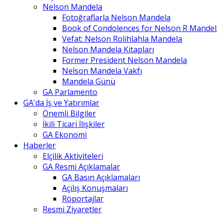
Nelson Mandela
Fotoğraflarla Nelson Mandela
Book of Condolences for Nelson R Mandel
Vefat: Nelson Rolihlahla Mandela
Nelson Mandela Kitapları
Former President Nelson Mandela
Nelson Mandela Vakfı
Mandela Günü
GA Parlamento
GA'da İş ve Yatırımlar
Önemli Bilgiler
İkili Ticari İlişkiler
GA Ekonomi
Haberler
Elçilik Aktiviteleri
GA Resmi Açıklamalar
GA Basın Açıklamaları
Açılış Konuşmaları
Röportajlar
Resmi Ziyaretler