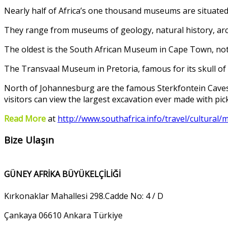
Nearly half of Africa’s one thousand museums are situated 
They range from museums of geology, natural history, arch
The oldest is the South African Museum in Cape Town, noted
The Transvaal Museum in Pretoria, famous for its skull of 
North of Johannesburg are the famous Sterkfontein Caves, w
visitors can view the largest excavation ever made with pic
Read More
at
http://www.southafrica.info/travel/cultura
Bize Ulaşın
GÜNEY AFRİKA BÜYÜKELÇİLİĞİ
Kırkonaklar Mahallesi 298.Cadde No: 4 / D
Çankaya 06610 Ankara Türkiye