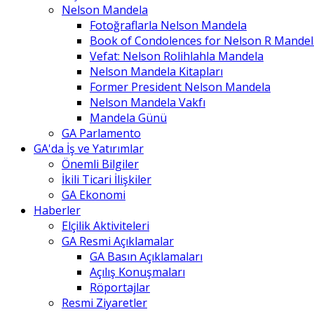
Nelson Mandela
Fotoğraflarla Nelson Mandela
Book of Condolences for Nelson R Mandel
Vefat: Nelson Rolihlahla Mandela
Nelson Mandela Kitapları
Former President Nelson Mandela
Nelson Mandela Vakfı
Mandela Günü
GA Parlamento
GA'da İş ve Yatırımlar
Önemli Bilgiler
İkili Ticari İlişkiler
GA Ekonomi
Haberler
Elçilik Aktiviteleri
GA Resmi Açıklamalar
GA Basın Açıklamaları
Açılış Konuşmaları
Röportajlar
Resmi Ziyaretler