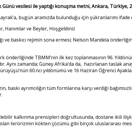
 Günü vesilesi ile yaptığı konuşma metni, Ankara, Türkiye, 
lbayrak’a, bugün aramızda bulunduğu için şükranlarımı ifade
ar, Hanımlar ve Beyler, Hoşgeldiniz
lığı ve baskıcı rejimin sona ermesi; Nelson Mandela önderli
ürk önderliğinde TBMM’nin ilk kez toplanmasının 96. Yıldön
ır. Aynı zamanda; Güney Afrika’da da, hazırlanan taslak an
n Yürüyüşü’nün 60.ncı yıldönümü ve 16 Haziran Öğrenci Ayakla
in, baskı ayrımcılığın tüm formlarına karşı verdiği bağımsız
r.
ülebilir kalkınma prensipleri doğrultusunda, dostane ikili ili
u olan terörizmin kökten çözümü gibi birçok uluslararası me