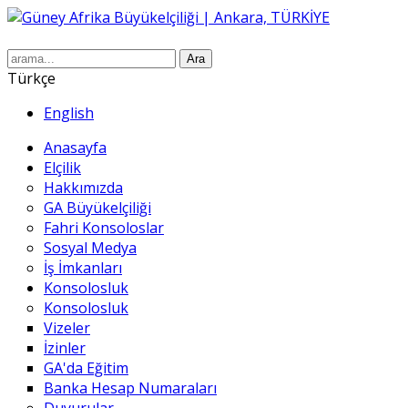
Ara
Türkçe
English
Anasayfa
Elçilik
Hakkımızda
GA Büyükelçiliği
Fahri Konsoloslar
Sosyal Medya
İş İmkanları
Konsolosluk
Konsolosluk
Vizeler
İzinler
GA'da Eğitim
Banka Hesap Numaraları