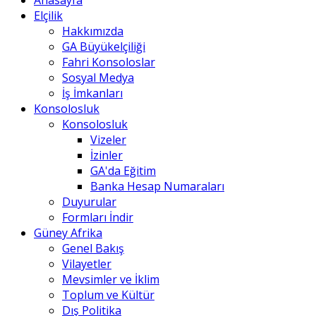
Anasayfa
Elçilik
Hakkımızda
GA Büyükelçiliği
Fahri Konsoloslar
Sosyal Medya
İş İmkanları
Konsolosluk
Konsolosluk
Vizeler
İzinler
GA'da Eğitim
Banka Hesap Numaraları
Duyurular
Formları İndir
Güney Afrika
Genel Bakış
Vilayetler
Mevsimler ve İklim
Toplum ve Kültür
Dış Politika