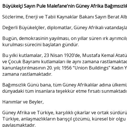
Büyükelçi Sayın Pule Malefane’nin Güney Afrika Bağımsızlık
Sözlerime, Enerji ve Tabii Kaynaklar Bakanı Sayın Berat A
Değerli Büyükelçiler, diplomatlar, Güney Afrikalı vatandaşl
Bugün, demokrasinin yayılması, on yıllar süren ırk ayrımcı
kurulması sürecini başlatan gündür.
Bu yılki kutlamalar, 23 Nisan 1920’de, Mustafa Kemal Atat
ve Çocuk Bayramı kutlamaları ile aynı zamana rastlamaktad
kanunlaştırılmasının 20. yılı; 1956 “Union Buildings” Kadı
zamana rastlamaktadır.
Bağımsızlık Günü bana, tüm Güney Afrikalılar adına ülkemiz
dünyadaki tüm insanlara teşekkür etme fırsatı sunmaktadı
Hanımlar ve Beyler,
Güney Afrika ve Türkiye, karşılıklı çıkarlar ve ortak sürdür
Türkiye, anlaşmazlıkların barışçıl çözümü, küresel bir olg
paylaşmaktadır.