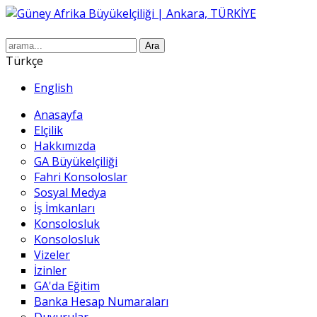
Ara
Türkçe
English
Anasayfa
Elçilik
Hakkımızda
GA Büyükelçiliği
Fahri Konsoloslar
Sosyal Medya
İş İmkanları
Konsolosluk
Konsolosluk
Vizeler
İzinler
GA'da Eğitim
Banka Hesap Numaraları