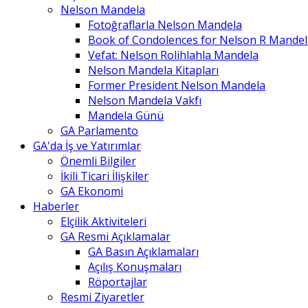
Nelson Mandela
Fotoğraflarla Nelson Mandela
Book of Condolences for Nelson R Mandel
Vefat: Nelson Rolihlahla Mandela
Nelson Mandela Kitapları
Former President Nelson Mandela
Nelson Mandela Vakfı
Mandela Günü
GA Parlamento
GA'da İş ve Yatırımlar
Önemli Bilgiler
İkili Ticari İlişkiler
GA Ekonomi
Haberler
Elçilik Aktiviteleri
GA Resmi Açıklamalar
GA Basın Açıklamaları
Açılış Konuşmaları
Röportajlar
Resmi Ziyaretler