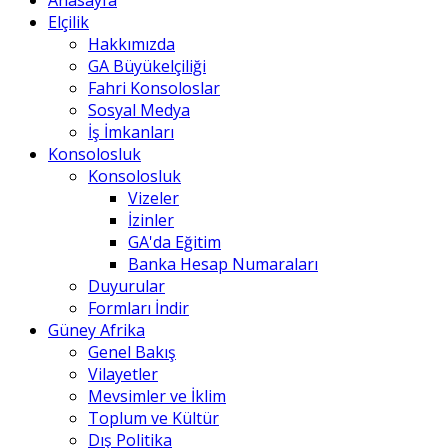
Anasayfa
Elçilik
Hakkımızda
GA Büyükelçiliği
Fahri Konsoloslar
Sosyal Medya
İş İmkanları
Konsolosluk
Konsolosluk
Vizeler
İzinler
GA'da Eğitim
Banka Hesap Numaraları
Duyurular
Formları İndir
Güney Afrika
Genel Bakış
Vilayetler
Mevsimler ve İklim
Toplum ve Kültür
Dış Politika